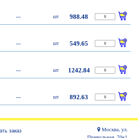
988.48
---
шт
549.65
---
шт
1242.84
---
шт
892.63
---
шт
Москва, ул.
ать заказ
Привольная, 70к1