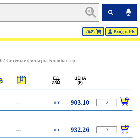
AI
Вход в РК
(0₽)
.02 Сетевые фильтры Блокбастер
ЕД.
ЦЕНА
(₽)
ИЗМ.
903.10
---
шт
932.26
---
шт