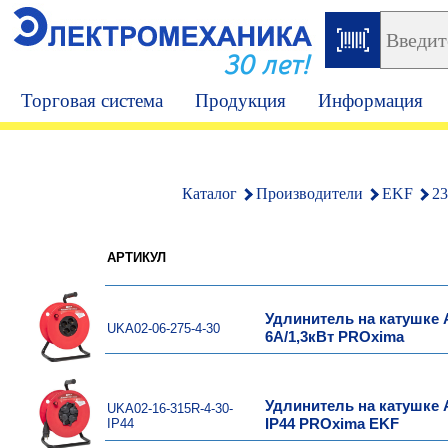
30 лет!
Торговая система
Продукция
Информация
Каталог
Производители
EKF
23
АРТИКУЛ
Удлинитель на катушке А
UKA02-06-275-4-30
6А/1,3кВт PROxima
Удлинитель на катушке Ат
UKA02-16-315R-4-30-
IP44
IP44 PROxima EKF