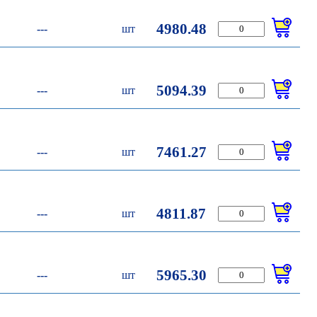
4980.48
---
шт
5094.39
---
шт
7461.27
---
шт
4811.87
---
шт
5965.30
---
шт