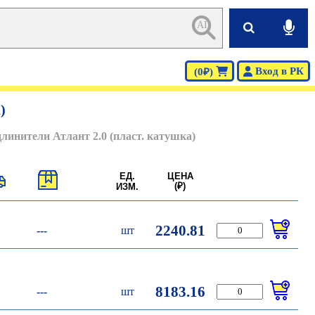
AI
Вход в РК
(0₽)
)
длинители Атлант 2.0 (пласт. катушка)
ЕД.
ЦЕНА
(₽)
ИЗМ.
2240.81
---
шт
8183.16
---
шт