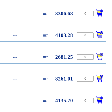
3306.68
---
шт
4103.28
---
шт
2681.25
---
шт
8261.01
---
шт
4135.70
---
шт