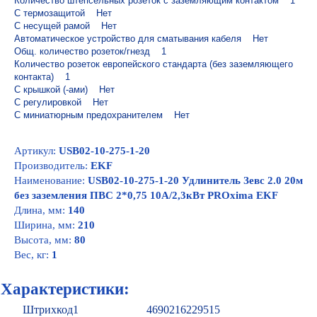
Количество штепсельных розеток с заземляющим контактом    1

С термозащитой    Нет

С несущей рамой    Нет

Автоматическое устройство для сматывания кабеля    Нет

Общ. количество розеток/гнезд    1

Количество розеток европейского стандарта (без заземляющего 
контакта)    1

С крышкой (-ами)    Нет

С регулировкой    Нет

С миниатюрным предохранителем    Нет
Артикул:
USB02-10-275-1-20
Производитель:
EKF
Наименование:
USB02-10-275-1-20 Удлинитель Зевс 2.0 20м
без заземления ПВС 2*0,75 10А/2,3кВт PROxima EKF
Длина, мм:
140
Ширина, мм:
210
Высота, мм:
80
Вес, кг:
1
Характеристики:
Штрихкод1
4690216229515