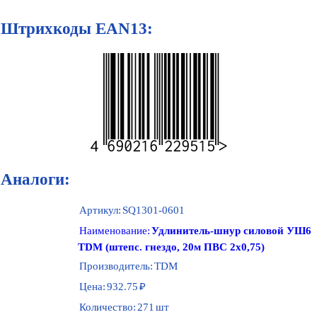
Штрихкоды EAN13:
4690216229515
Аналоги:
Артикул:
SQ1301-0601
Наименование:
Удлинитель-шнур силовой УШ6
TDM (штепс. гнездо, 20м ПВС 2х0,75)
Производитель:
TDM
Цена:
932.75
₽
Количество:
271
шт