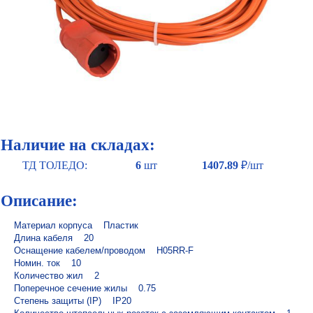
Наличие на складах:
ТД ТОЛЕДО:
6
шт
1407.89
₽/шт
Описание:
Материал корпуса    Пластик

Длина кабеля    20

Оснащение кабелем/проводом    H05RR-F

Номин. ток    10

Количество жил    2

Поперечное сечение жилы    0.75

Степень защиты (IP)    IP20
