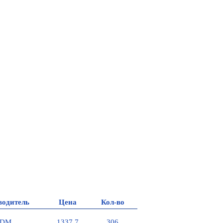
водитель
Цена
Кол-во
TDM
1337.7
306