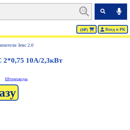
AI
Вход в РК
(0₽)
инители Зевс 2.0
 2*0,75 10А/2,3кВт
Штрихкоды