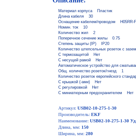
Описание:
Материал корпуса    Пластик

Длина кабеля    30

Оснащение кабелем/проводом    H05RR-F
Номин. ток    10

Количество жил    2

Поперечное сечение жилы    0.75

Степень защиты (IP)    IP20

Количество штепсельных розеток с зазем
С термозащитой    Нет

С несущей рамой    Нет

Автоматическое устройство для сматывани
Общ. количество розеток/гнезд    1

Количество розеток европейского стандарт
С крышкой (-ами)    Нет

С регулировкой    Нет

С миниатюрным предохранителем    Нет
Артикул:
USB02-10-275-1-30
Производитель:
EKF
Наименование:
USB02-10-275-1-30 Уд
Длина, мм:
150
Ширина, мм:
280