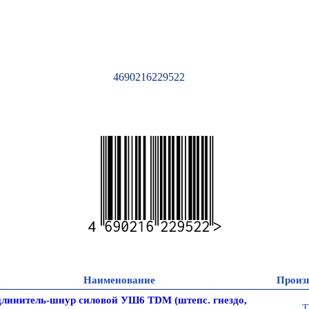
4690216229522
4690216229522
Наименование
Произ
линитель-шнур силовой УШ6 TDM (штепс. гнездо,