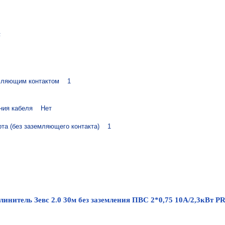


ляющим контактом    1

я кабеля    Нет

а (без заземляющего контакта)    1

линитель Зевс 2.0 30м без заземления ПВС 2*0,75 10А/2,3кВт 