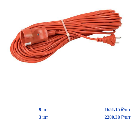
9
шт
1651.15
₽/шт
3
шт
2280.38
₽/шт